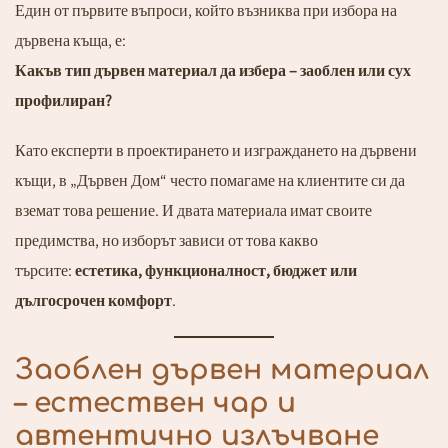
Един от първите въпроси, който възниква при избора на
дървена къща, е:
Какъв тип дървен материал да избера – заоблен или сух
профилиран?
Като експерти в проектирането и изграждането на дървени
къщи, в „Дървен Дом“ често помагаме на клиентите си да
вземат това решение. И двата материала имат своите
предимства, но изборът зависи от това какво
търсите:
естетика, функционалност, бюджет или
дългосрочен комфорт
.
Заоблен дървен материал
– естествен чар и
автентично излъчване