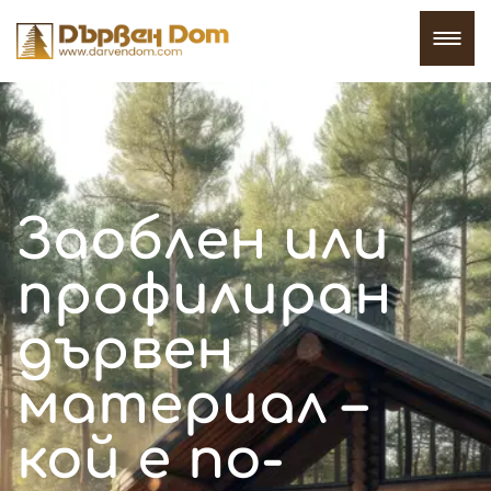
Заоблен или
профилиран
дървен
материал –
кой е по-