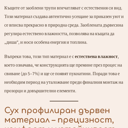
Къщите от заоблени трупи впечатляват с естествения си вид.
Този материал създава автентично усещане за приказен уют и
се вписва прекрасно в природна среда. Заоблената дървесина
регулира естествено влажността, позволява на къщата да
„диша“, и носи особена енергия и топлина.
Въпреки това, този тип материал е с
естествена влажност
,
което означава, че конструкцията ще премине през процес на
свиване (до 5–7%) и ще се появят пукнатини. Поради това е
необходим период на уталожване преди финалния монтаж на
прозорци и довършителни елементи.
Сух профилиран дървен
материал – прецизност,