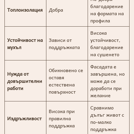
благодарение
Топлоизолация
Добра
на формата на
профила
Висока
Устойчивост на
Зависи от
устойчивост,
мухъл
поддръжката
благодарение
на сушенето
Фасадата е
Обикновено се
Нужда от
завършена, но
оставя
довършителни
може да се
естествена
работи
доработи при
повърхност
желание
Сравнимо
Висока при
дълъг живот с
Издръжливост
правилна
по-малко
поддръжка
поддръжка