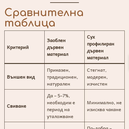
Сравнителна
таблица
Сух
Заоблен
профилиран
Критерий
дървен
дървен
материал
материал
Приказен,
Стегнат,
Външен вид
традиционен,
модерен,
натурален
изчистен
Да – 5–7%,
необходим е
Минимално, не
Свиване
период на
изисква чакане
уталожване
По-добра –