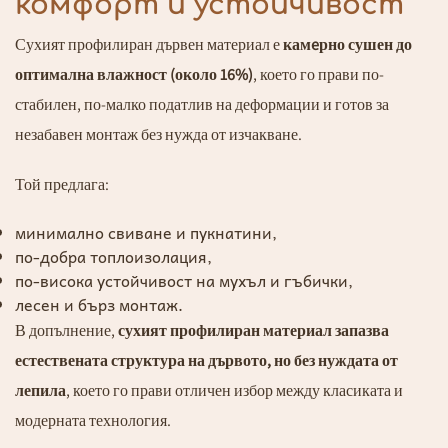
комфорт и устойчивост
Сухият профилиран дървен материал е
камeрно сушен до
оптимална влажност (около 16%)
, което го прави по-
стабилен, по-малко податлив на деформации и готов за
незабавен монтаж без нужда от изчакване.
Той предлага:
минимално свиване и пукнатини,
по-добра топлоизолация,
по-висока устойчивост на мухъл и гъбички,
лесен и бърз монтаж.
В допълнение,
сухият профилиран материал запазва
естествената структура на дървото, но без нуждата от
лепила
, което го прави отличен избор между класиката и
модерната технология.