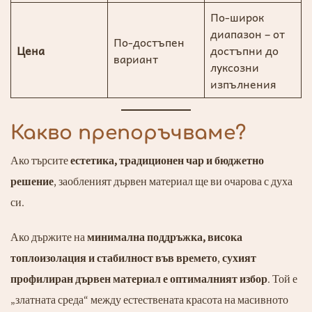
По-широк
диапазон – от
По-достъпен
Цена
достъпни до
вариант
луксозни
изпълнения
Какво препоръчваме?
Ако търсите
естетика, традиционен чар и бюджетно
решение
, заобленият дървен материал ще ви очарова с духа
си.
Ако държите на
минимална поддръжка, висока
топлоизолация и стабилност във времето
,
сухият
профилиран дървен материал е оптималният избор
. Той е
„златната среда“ между естествената красота на масивното