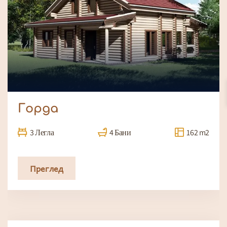
Горда
3 Легла
4 Бани
162 m2
Преглед