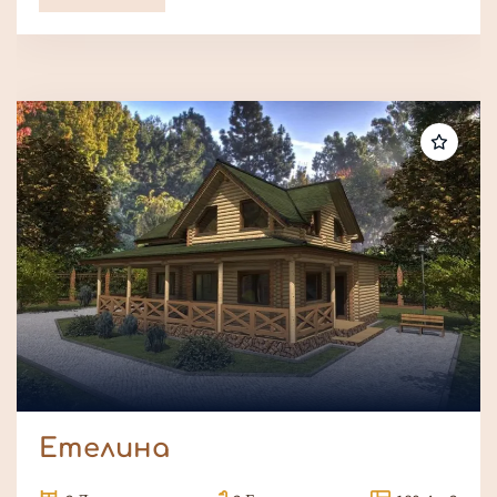
Етелина