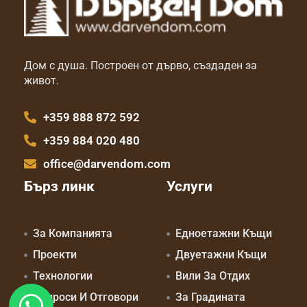
Дом с душа. Построен от дърво, създаден за
живот.
+359 888 872 592
+359 884 020 480
office@darvendom.com
Бърз линк
Услуги
За Компанията
Едноетажни Къщи
Проекти
Двуетажни Къщи
Технологии
Вили За Отдих
Въпроси И Отговори
За Градината