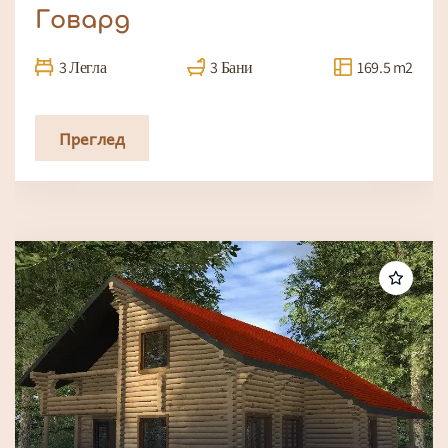
Говард
3 Легла
3 Бани
169.5 m2
Преглед