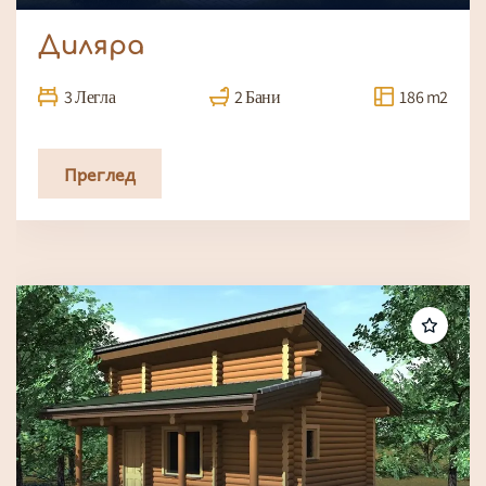
Диляра
3 Легла
2 Бани
186 m2
Преглед