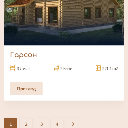
Гарсон
3 Легла
2 Бани
221.1 m2
Преглед
1
2
3
4