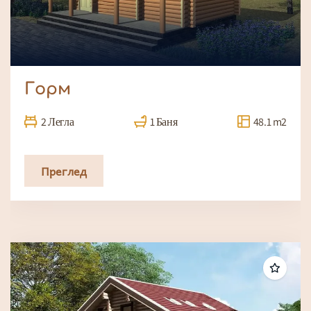
Горм
2 Легла
1 Баня
48.1 m2
Преглед