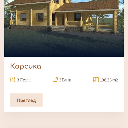
Корсика
3 Легла
3 Бани
198.36 m2
Преглед