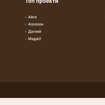
Топ проекти
Айса
Аполлон
Дагней
Мадж2