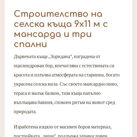
Строителство на
селска къща 9х11 м с
мансарда и три
спални
Дървената къща „Зоридана“, изградена от
оцилиндрован бор, впечатлява с естествената си
красота и излъчва атмосферата на старинна, богато
украсена селска вила. Със своето мансардно ниво,
тераса и малък балкон, тази къща напълно
въплъщава бавния, спокоен ритъм на живот сред
природата.
Изработена изцяло от масивен боров материал,
постройката „диша“, поддържа здравословен