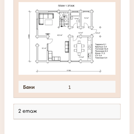
Бани
1
2 етаж