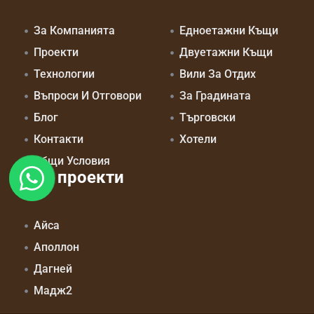
За Компанията
Едноетажни Къщи
Проекти
Двуетажни Къщи
Технологии
Вили За Отдих
Въпроси И Отговори
За Градината
Блог
Търговски
Контакти
Хотели
Общи Условия
Топ проекти
Айса
Аполлон
Дагней
Мадж2