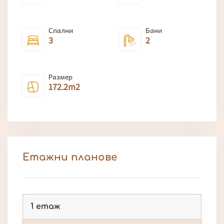
Спални
Бани
3
2
Размер
172.2m2
Етажни планове
1 етаж