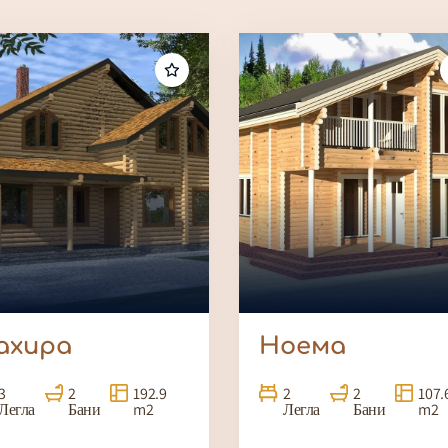
ахира
Ноема
3
2
192.9
2
2
107.
Легла
Бани
m2
Легла
Бани
m2