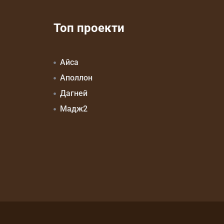
Топ проекти
Айса
Аполлон
Дагней
Мадж2