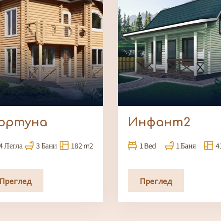
ортуна
Инфант2
4 Легла
3 Бани
182 m2
1 Bed
1 Баня
4
Преглед
Преглед