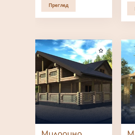
Преглед
Миладина
М