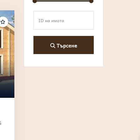
Търсене
6