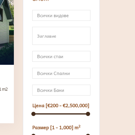
1 m2
Цена [
€200
-
€2,500,000
]
2
Размер [
1
-
1,000
] m