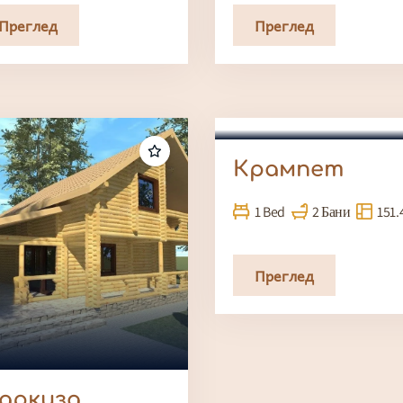
Преглед
Преглед
Крампет
1 Bed
2 Бани
151.
Преглед
аркиза