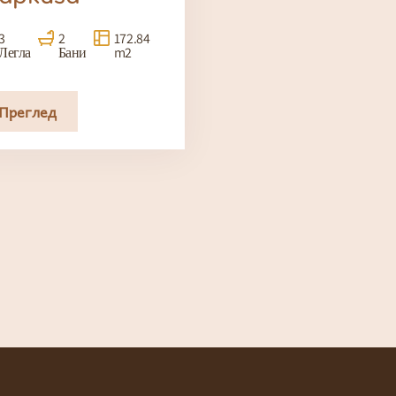
3
2
172.84
Легла
Бани
m2
Преглед