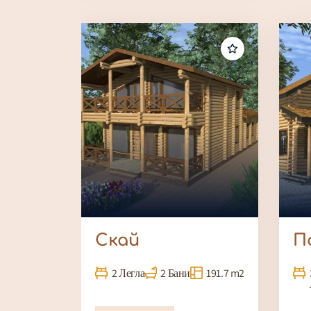
Скай
П
2 Легла
2 Бани
191.7 m2