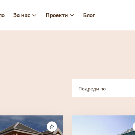
ло
За нас
Проекти
Блог
Подреди по