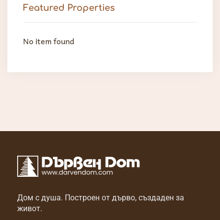
Featured Properties
No item found
No it
Дом с душа. Построен от дърво, създаден за
живот.