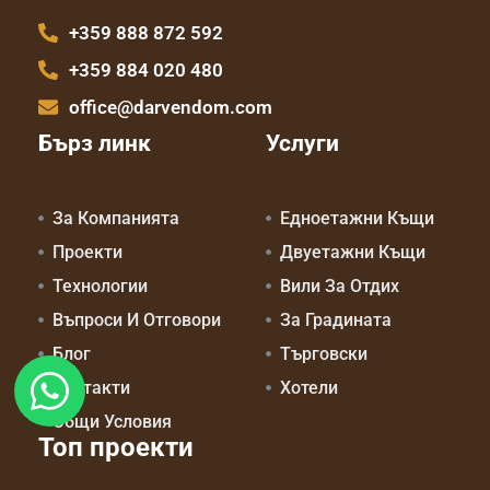
+359 888 872 592
+359 884 020 480
office@darvendom.com
Бърз линк
Услуги
За Компанията
Едноетажни Къщи
Проекти
Двуетажни Къщи
Технологии
Вили За Отдих
Въпроси И Отговори
За Градината
Блог
Търговски
Контакти
Хотели
Общи Условия
Топ проекти